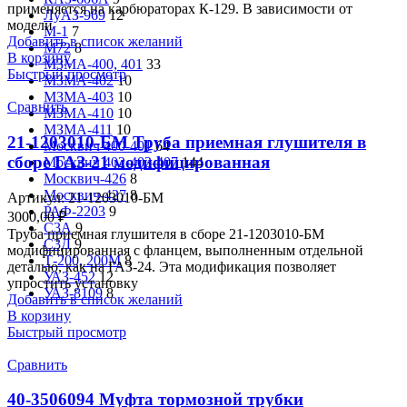
применяется на карбюраторах К-129. В зависимости от
ЛуАЗ-969
12
модели
М-1
7
Добавить в список желаний
М72
8
В корзину
МЗМА-400, 401
33
Быстрый просмотр
МЗМА-402
10
МЗМА-403
10
Сравнить
МЗМА-410
10
МЗМА-411
10
21-1203010-БМ Труба приемная глушителя в
Москвич 400-401
64
сборе ГАЗ-21 модифицированная
Москвич 402-403-407
144
Москвич-426
8
Москвич-427
8
Артикул:
21-1203010-БМ
РАФ-2203
9
3000,00
₽
С3А
9
Труба приемная глушителя в сборе 21-1203010-БМ
С3Д
9
модифицированная с фланцем, выполненным отдельной
Т-200, 200М
8
деталью, как на ГАЗ-24. Эта модификация позволяет
УАЗ-452
12
упростить установку
УАЗ-8109
8
Добавить в список желаний
В корзину
Быстрый просмотр
Сравнить
40-3506094 Муфта тормозной трубки