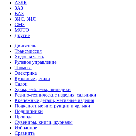
АЗЛК
ЗАЗ
ВАЗ
ЗИС, ЗИЛ
СМЗ
МОТО
Другие
Двигатель
Трансмиссия
Ходовая часть
Рулевое управление
Тормоза
Электрика
Кузовные детали
Салон
Хром, эмблемы, шильдики
Резино-технические изделия, сальники
Крепежные детали, метизные изделия
Подкапотные инструкции и ярлыки
Подшипники
Провода
Сувениры, книги, журналы
Избранное
Сравнить