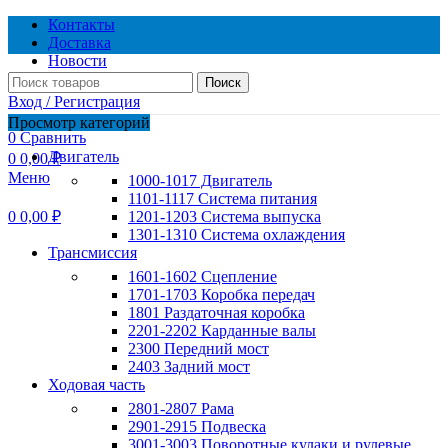
Контакты
Доставка
Новости
Поиск
Вход / Регистрация
0
Избранное
Просмотр категорий
0
Сравнить
Двигатель
0
0,00
₽
Меню
1000-1017 Двигатель
1101-1117 Система питания
0
0,00
₽
1201-1203 Система выпуска
1301-1310 Система охлаждения
Трансмиссия
1601-1602 Сцепление
1701-1703 Коробка передач
1801 Раздаточная коробка
2201-2202 Карданные валы
2300 Передний мост
2403 Задний мост
Ходовая часть
2801-2807 Рама
2901-2915 Подвеска
3001-3003 Поворотные кулаки и рулевые