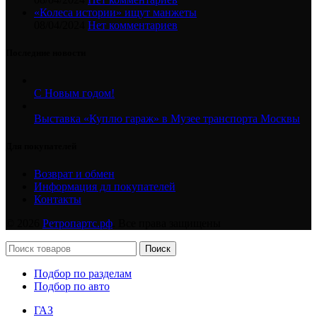
«Колеса истории» ищут манжеты
08/04/2024
Нет комментариев
Последние новости
С Новым годом!
Выставка «Куплю гараж» в Музее транспорта Москвы
Для покупателей
Возврат и обмен
Информация дл покупателей
Контакты
© 2026
Ретропартс.рф
. Все права защищены
Поиск
Подбор по разделам
Подбор по авто
ГАЗ