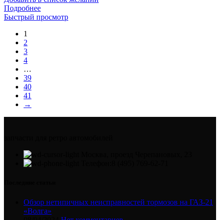
Подробнее
Быстрый просмотр
1
2
3
4
…
39
40
41
→
запчасти для ретро автомобилей
Москва, проезд Черепановых, 23
Телефон:8 (495) 769-62-71
Последние статьи
Обзор нетипичных неисправностей тормозов на ГАЗ-21
«Волга»
08/04/2024
Нет комментариев