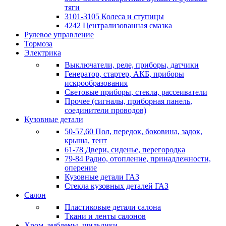
тяги
3101-3105 Колеса и ступицы
4242 Централизованная смазка
Рулевое управление
Тормоза
Электрика
Выключатели, реле, приборы, датчики
Генератор, стартер, АКБ, приборы
искрообразования
Световые приборы, стекла, рассеиватели
Прочее (сигналы, приборная панель,
соединители проводов)
Кузовные детали
50-57,60 Пол, передок, боковина, задок,
крыша, тент
61-78 Двери, сиденье, перегородка
79-84 Радио, отопление, принадлежности,
оперение
Кузовные детали ГАЗ
Стекла кузовных деталей ГАЗ
Салон
Пластиковые детали салона
Ткани и ленты салонов
Хром, эмблемы, шильдики