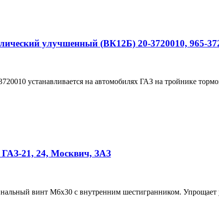
лический улучшенный (ВК12Б) 20-3720010, 965-372
3720010 устанавливается на автомобилях ГАЗ на тройнике торм
ГАЗ-21, 24, Москвич, ЗАЗ
нальный винт М6х30 с внутренним шестигранником. Упрощает ус