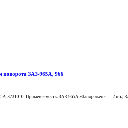
я поворота ЗАЗ-965А, 966
965А-3731010. Применяемость: ЗАЗ-965А «Запорожец» — 2 шт., 