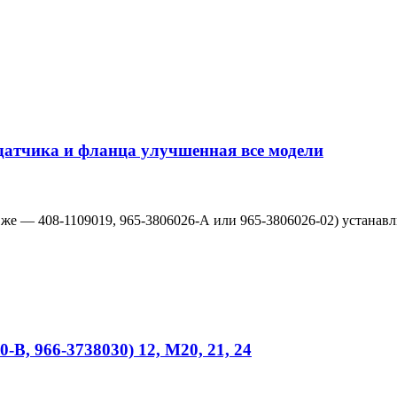
 датчика и фланца улучшенная все модели
 же — 408-1109019, 965-3806026-А или 965-3806026-02) устанав
В, 966-3738030) 12, М20, 21, 24