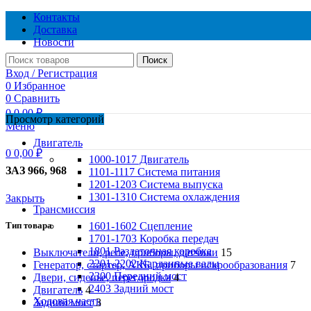
Контакты
Доставка
Новости
Поиск
Вход / Регистрация
0
Избранное
0
Сравнить
0
0,00
₽
Просмотр категорий
Меню
Двигатель
0
0,00
₽
1000-1017 Двигатель
ЗАЗ 966, 968
1101-1117 Система питания
1201-1203 Система выпуска
1301-1310 Система охлаждения
Закрыть
Трансмиссия
Тип товара
1601-1602 Сцепление
1701-1703 Коробка передач
1801 Раздаточная коробка
Выключатели, реле, приборы, датчики
15
2201-2202 Карданные валы
Генератор, стартер, АКБ, приборы искрообразования
7
2300 Передний мост
Двери, сиденье, перегородка
4
2403 Задний мост
Двигатель
4
Ходовая часть
Задний мост
3